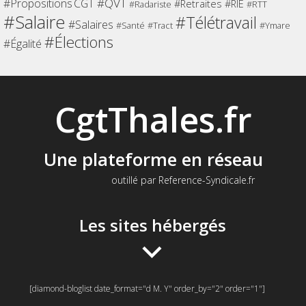
QVT
Propositions CGT
Retraites
RIE
Radariste
RTT
Salaire
Télétravail
Salaires
Santé
Tract
Ymare
Élections
Égalité
CgtThales.fr
Une plateforme en réseau
outillé par Reference-Syndicale.fr
Les sites hébergés
[diamond-bloglist date_format="d M. Y" order_by="2" order="1"]