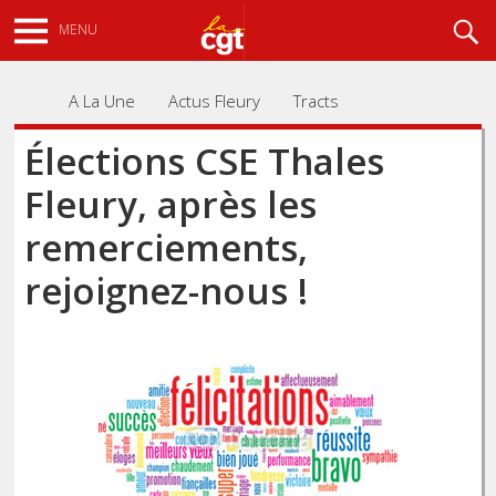
Aller
Recherche
MENU
au
contenu
principal
A La Une
Actus Fleury
Tracts
Élections CSE Thales
Fleury, après les
remerciements,
rejoignez-nous !