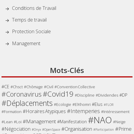
Conditions de Travail
Temps de travail
Protection Sociale
Management
Mots-Clés
CE
Chsct
Chômage
Civil
Convention Collective
Covid19
Coronavirus
DP
Discipline
Dividendes
Déplacements
Elus
Ecologie
El Khomri
FLOR
Intemperies
Horaires Atypiques
Formation
Intéressement
NAO
Management
Manifestation
Lean
Loi
Neige
Organisation
Prime
Négociation
Onyx
Open Space
Participation