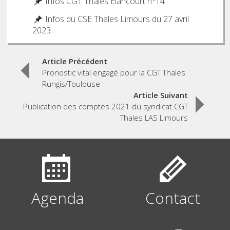
Infos CGT Thales Elancourt n°14
Infos du CSE Thales Limours du 27 avril
2023
Post
Article Précédent
Pronostic vital engagé pour la CGT Thales
navigation
Rungis/Toulouse
Article Suivant
Publication des comptes 2021 du syndicat CGT
Thales LAS Limours
Agenda
Contact