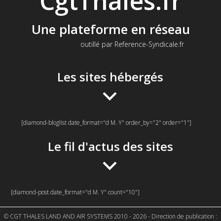
CgtThales.fr
Une plateforme en réseau
outillé par Reference-Syndicale.fr
Les sites hébergés
[diamond-bloglist date_format="d M. Y" order_by="2" order="1"]
Le fil d'actus des sites
[diamond-post date_format="d M. Y" count="10"]
© CGT THALES LAND AND AIR SYSTEMS 2010 - 2026 - Direction de publication :