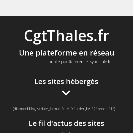
CgtThales.fr
Une plateforme en réseau
outillé par Reference-Syndicale.fr
Les sites hébergés
[diamond-bloglist date_format="d M. Y" order_by="2" order="1"]
Le fil d'actus des sites