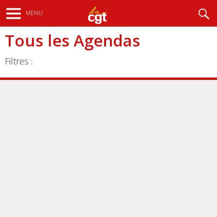
Aller
Recherche
MENU
au
contenu
Tous les Agendas
principal
Filtres :