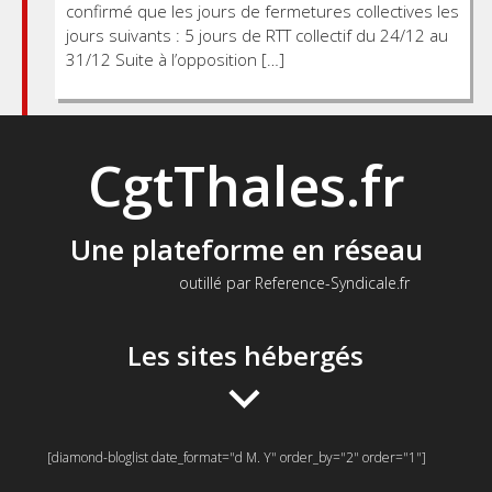
confirmé que les jours de fermetures collectives les
jours suivants : 5 jours de RTT collectif du 24/12 au
31/12 Suite à l’opposition […]
CgtThales.fr
Une plateforme en réseau
outillé par Reference-Syndicale.fr
Les sites hébergés
[diamond-bloglist date_format="d M. Y" order_by="2" order="1"]