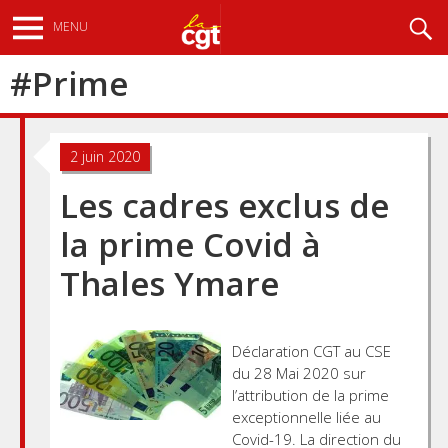
Aller
Recherche
MENU
au
contenu
#
Prime
principal
2 juin 2020
Les cadres exclus de
la prime Covid à
Thales Ymare
Déclaration CGT au CSE
du 28 Mai 2020 sur
l’attribution de la prime
exceptionnelle liée au
Covid-19. La direction du