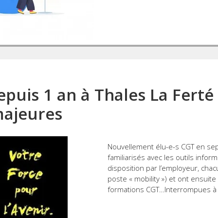
epuis 1 an à Thales La Ferté 
majeures
Nouvellement élu-e-s CGT en sep
familiarisés avec les outils infor
disposition par l’employeur, cha
poste « mobility ») et ont ensui
formations CGT…Interrompues à 