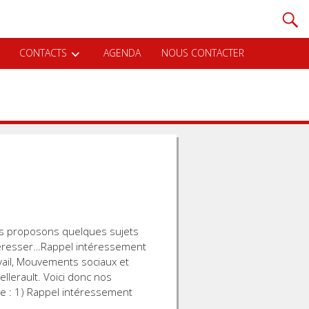
CONTACTS
AGENDA
NOUS CONTACTER
s proposons quelques sujets
ntéresser…Rappel intéressement
avail, Mouvements sociaux et
llerault. Voici donc nos
e : 1) Rappel intéressement