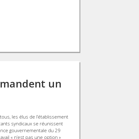
demandent un
 tous, les élus de l’établissement
tants syndicaux se réunissent
once gouvernementale du 29
avail « n’est pas une option »