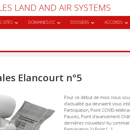
LES LAND AND AIR SYSTEMS
S SITES
DOMAINES/CC
DOSSIERS
ACCORDS
ales Elancourt n°5
Pour ce début de mois nous vou
d’actualité qui devraient vous i
Participation, Point COVID-télétr
Pauses, Point d’avancement Châte
dernières nouvelles! Au sommair
Participation 2) Point […]