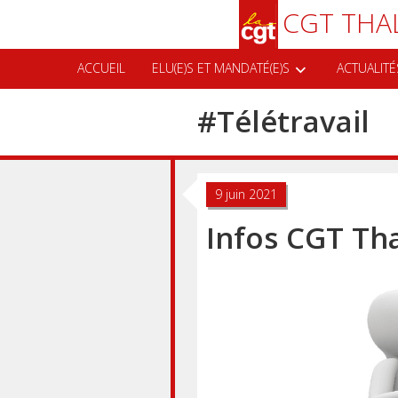
Aller
Recherche
CGT THA
au
contenu
principal
ACCUEIL
ELU(E)S ET MANDATÉ(E)S
ACTUALITÉ
#
Télétravail
9 juin 2021
Infos CGT Th